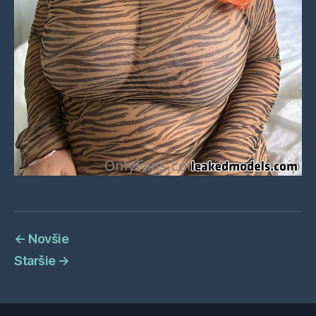
←
Novšie
Staršie
→