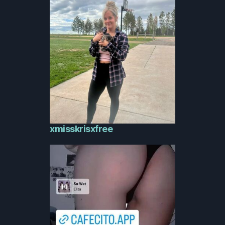
xmisskrisxfree