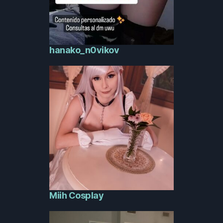
hanako_n0vikov
Miih Cosplay