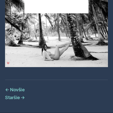
←
Novšie
Staršie
→