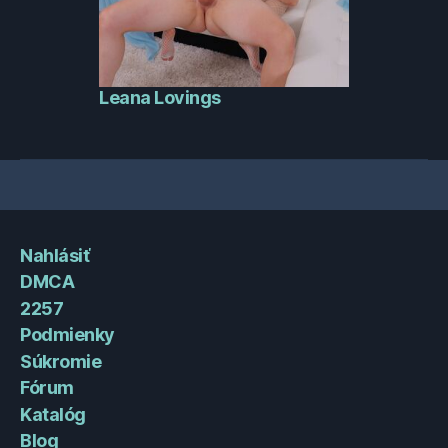
Leana Lovings
Nahlásiť
DMCA
2257
Podmienky
Súkromie
Fórum
Katalóg
Blog