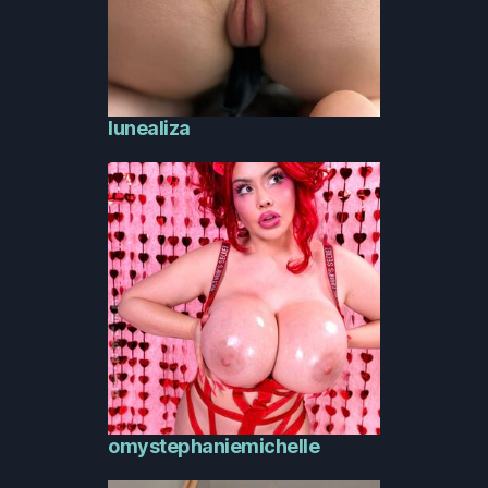
lunealiza
omystephaniemichelle