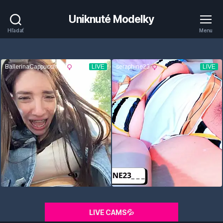
Uniknuté Modelky
Hľadať
Menu
LIVE CAMS💦