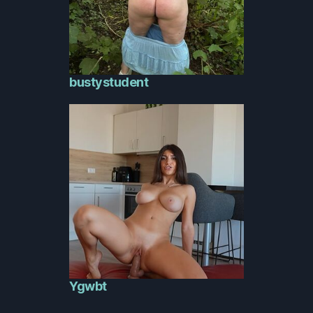
bustystudent
Ygwbt