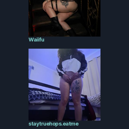
Waiifu
staytruehops.eatme