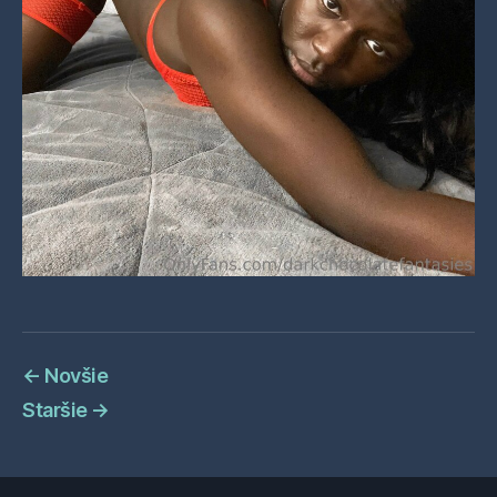
←
Novšie
Staršie
→