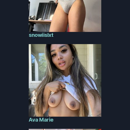
snowiislxt
Ava Marie