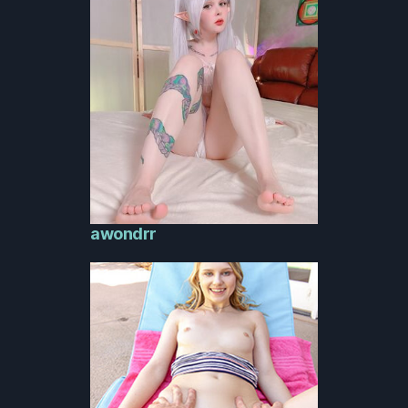
awondrr