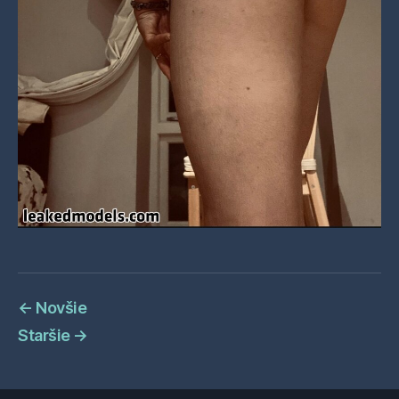
←
Novšie
Staršie
→