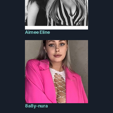
Aimee Eline
8a8y-nura