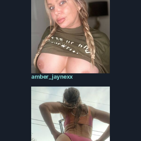
amber_jaynexx