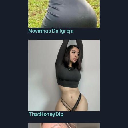
Novinhas Da Igreja
ThatHoneyDip