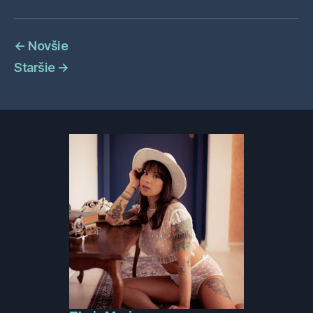
←
Novšie
Staršie
→