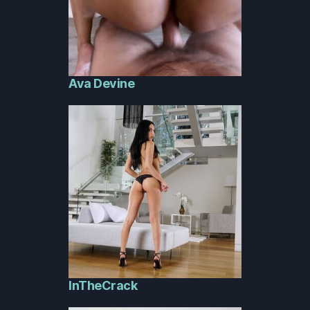
Ava Devine
InTheCrack