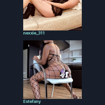
nexxie_311
Estefany