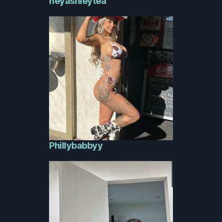
heyashleytea
Phillybabbyy