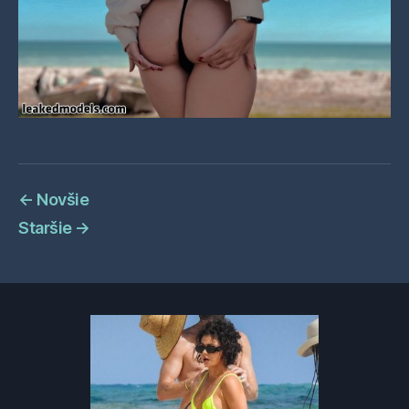
←
Novšie
Staršie
→